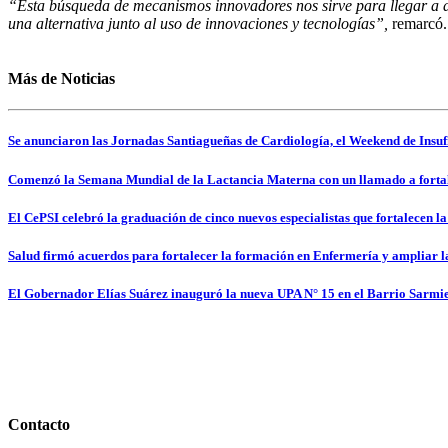
“Esta búsqueda de mecanismos innovadores nos sirve para llegar a aqu
una alternativa junto al uso de innovaciones y tecnologías”,
remarcó.
Más de Noticias
Se anunciaron las Jornadas Santiagueñas de Cardiología, el Weekend de Insufi
Comenzó la Semana Mundial de la Lactancia Materna con un llamado a fortale
El CePSI celebró la graduación de cinco nuevos especialistas que fortalecen la
Salud firmó acuerdos para fortalecer la formación en Enfermería y ampliar la
El Gobernador Elías Suárez inauguró la nueva UPA N° 15 en el Barrio Sarmie
Contacto