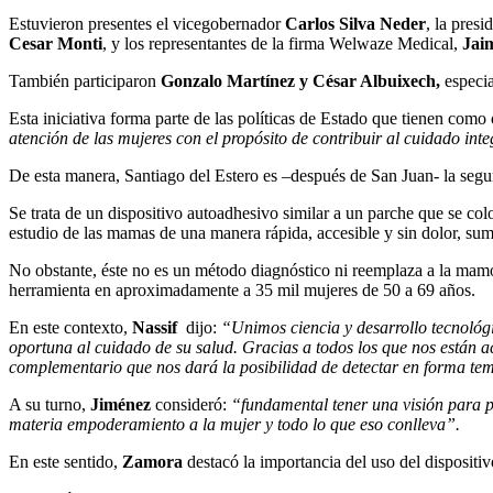
Estuvieron presentes el vicegobernador
Carlos Silva Neder
, la pres
Cesar Monti
, y los representantes de la firma Welwaze Medical,
Jai
También participaron
Gonzalo Martínez y César Albuixech,
especia
Esta iniciativa forma parte de las políticas de Estado que tienen como
atención de las mujeres con el propósito de contribuir al cuidado inte
De esta manera, Santiago del Estero es –después de San Juan- la segund
Se trata de un dispositivo autoadhesivo similar a un parche que se c
estudio de las mamas de una manera rápida, accesible y sin dolor, su
No obstante, éste no es un método diagnóstico ni reemplaza a la mamogr
herramienta en aproximadamente a 35 mil mujeres de 50 a 69 años.
En este contexto,
Nassif
dijo:
“Unimos ciencia y desarrollo tecnológi
oportuna al cuidado de su salud. Gracias a todos los que nos están
complementario que nos dará la posibilidad de detectar en forma t
A su turno,
Jiménez
consideró:
“fundamental tener una visión para po
materia empoderamiento a la mujer y todo lo que eso conlleva”.
En este sentido,
Zamora
destacó la importancia del uso del dispositi