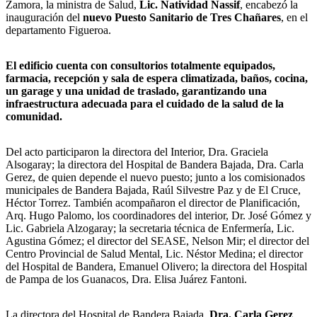
Zamora, la ministra de Salud,
Lic. Natividad Nassif
, encabezó la
inauguración del
nuevo Puesto Sanitario de Tres Chañares
, en el
departamento Figueroa.
El edificio cuenta con consultorios totalmente equipados,
farmacia, recepción y sala de espera climatizada, baños, cocina,
un garage y una unidad de traslado, garantizando una
infraestructura adecuada para el cuidado de la salud de la
comunidad.
Del acto participaron la directora del Interior, Dra. Graciela
Alsogaray; la directora del Hospital de Bandera Bajada, Dra. Carla
Gerez, de quien depende el nuevo puesto; junto a los comisionados
municipales de Bandera Bajada, Raúl Silvestre Paz y de El Cruce,
Héctor Torrez. También acompañaron el director de Planificación,
Arq. Hugo Palomo, los coordinadores del interior, Dr. José Gómez y
Lic. Gabriela Alzogaray; la secretaria técnica de Enfermería, Lic.
Agustina Gómez; el director del SEASE, Nelson Mir; el director del
Centro Provincial de Salud Mental, Lic. Néstor Medina; el director
del Hospital de Bandera, Emanuel Olivero; la directora del Hospital
de Pampa de los Guanacos, Dra. Elisa Juárez Fantoni.
La directora del Hospital de Bandera Bajada,
Dra. Carla Gerez
,