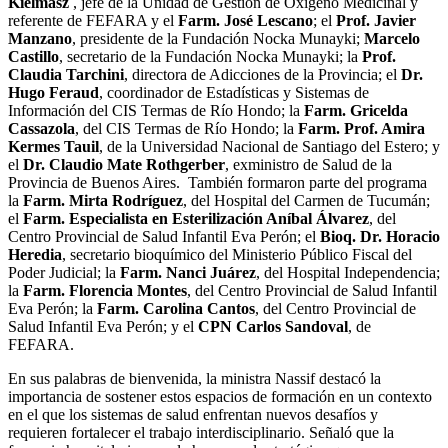
Kielmasz
, jefe de la Unidad de Gestión de Oxígeno Medicinal y
referente de FEFARA y el
Farm. José Lescano
; el
Prof. Javier
Manzano
, presidente de la Fundación Nocka Munayki;
Marcelo
Castillo
, secretario de la Fundación Nocka Munayki; la
Prof.
Claudia Tarchini
, directora de Adicciones de la Provincia; el
Dr.
Hugo Feraud
, coordinador de Estadísticas y Sistemas de
Información del CIS Termas de Río Hondo; la
Farm. Gricelda
Cassazola
, del CIS Termas de Río Hondo; la
Farm. Prof. Amira
Kermes Tauil
, de la Universidad Nacional de Santiago del Estero; y
el
Dr. Claudio Mate Rothgerber
, exministro de Salud de la
Provincia de Buenos Aires. También formaron parte del programa
la
Farm. Mirta Rodríguez
, del Hospital del Carmen de Tucumán;
el
Farm. Especialista en Esterilización Aníbal Álvarez
, del
Centro Provincial de Salud Infantil Eva Perón; el
Bioq. Dr. Horacio
Heredia
, secretario bioquímico del Ministerio Público Fiscal del
Poder Judicial; la
Farm. Nanci Juárez
, del Hospital Independencia;
la
Farm. Florencia Montes
, del Centro Provincial de Salud Infantil
Eva Perón; la
Farm. Carolina Cantos
, del Centro Provincial de
Salud Infantil Eva Perón; y el
CPN Carlos Sandoval
, de
FEFARA.
En sus palabras de bienvenida, la ministra Nassif destacó la
importancia de sostener estos espacios de formación en un contexto
en el que los sistemas de salud enfrentan nuevos desafíos y
requieren fortalecer el trabajo interdisciplinario. Señaló que la