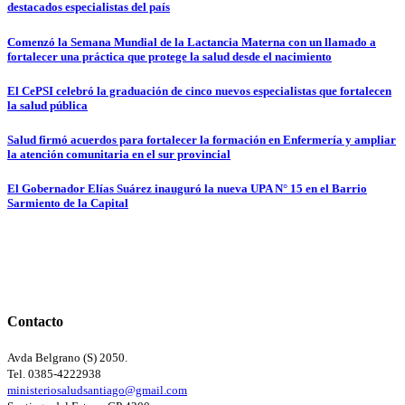
destacados especialistas del país
Comenzó la Semana Mundial de la Lactancia Materna con un llamado a
fortalecer una práctica que protege la salud desde el nacimiento
El CePSI celebró la graduación de cinco nuevos especialistas que fortalecen
la salud pública
Salud firmó acuerdos para fortalecer la formación en Enfermería y ampliar
la atención comunitaria en el sur provincial
El Gobernador Elías Suárez inauguró la nueva UPA N° 15 en el Barrio
Sarmiento de la Capital
Contacto
Avda Belgrano (S) 2050.
Tel. 0385-4222938
ministeriosaludsantiago@gmail.com