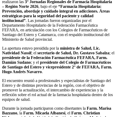
realizaron las
3° Jornadas Regionales de Farmacia Hospitalaria
– Región Norte 2026
, bajo el eje
“Farmacia Hospitalaria:
Prevención, abordaje y cuidado integral en adicciones. Áreas
estratégicas para la seguridad del paciente y calidad
institucional”
. Las jornadas fueron organizadas por el
Departamento Hospitalario de la Federación Farmacéutica
FEFARA, en articulación con los Colegios de Farmacéuticos de
Santiago del Estero y Catamarca, con el respaldo institucional del
Ministerio de Salud provincial.
La apertura estuvo presidida por la
ministra de Salud, Lic.
Natividad Nassif
; el
secretario de Salud, Dr. Gustavo Sabalza
; el
presidente de la Federación Farmacéutica FEFARA, Farm.
Damián Sudano
; y el
presidente del Colegio de Farmacéuticos
de Santiago del Estero y vicepresidente 2° de FEFARA, Farm.
Hugo Andrés Navarro
.
El encuentro reunió a profesionales y especialistas de Santiago del
Estero y de distintas provincias de la región, con el objetivo de
promover la actualización, el intercambio de experiencias y la
reflexión sobre el rol actual de la farmacia hospitalaria dentro de los
equipos de salud.
Durante la jornada participaron como disertantes la
Farm. Marisa
Bazzano
, la
Farm. Micaela Albanesi
, el
Farm. Christian